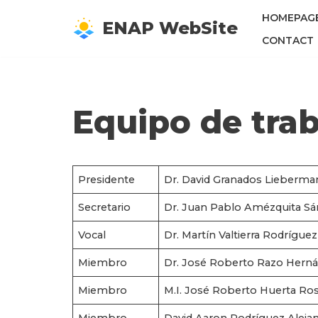
HOMEPAG
ENAP WebSite
Saltar
CONTACT
al
contenido
Equipo de trab
Presidente
Dr. David Granados Lieberma
Secretario
Dr. Juan Pablo Amézquita S
Vocal
Dr. Martín Valtierra Rodríguez
Miembro
Dr. José Roberto Razo Hern
Miembro
M.I. José Roberto Huerta Ro